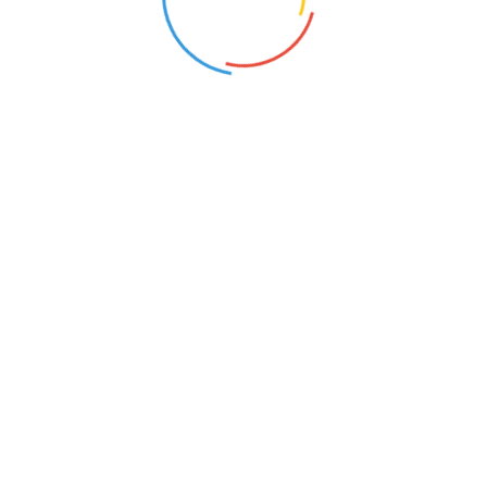
2
Площадь:
37.09 м
Этаж:
3
Номер на площадке:
2
Дата сдачи:
Дом сдан
PDF Брошюра
Калькулятор ипотеки