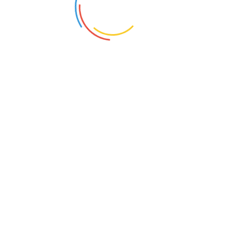
2
Площадь:
45.00 м
Этаж:
14
Номер на площадке:
15
Дата сдачи:
Дом сдан
PDF Брошюра